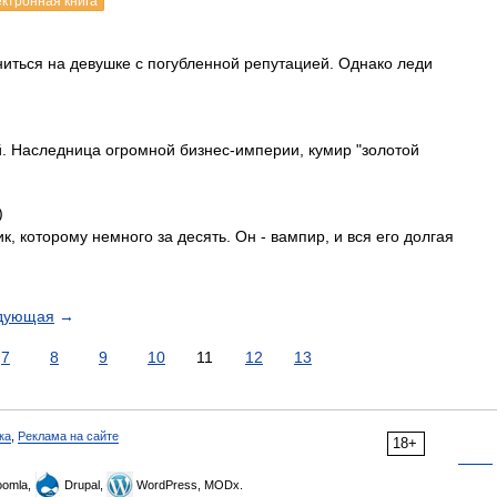
ектронная книга
ниться на девушке с погубленной репутацией. Однако леди
. Наследница огромной бизнес-империи, кумир "золотой
)
ик, которому немного за десять. Он - вампир, и вся его долгая
дующая
→
7
8
9
10
11
12
13
ка
,
Реклама на сайте
18+
omla,
Drupal,
WordPress, MODx.