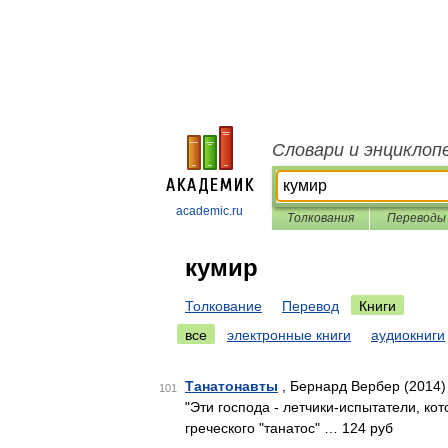
Словари и энциклоп
academic.ru
Толкования
Переводы
кумир
Толкование
Перевод
Книги
все
электронные книги
аудиокниги
Танатонавты
, Бернард Вербер (2014)
101
"Эти господа - летчики-испытатели, кот
греческого "танатос" … 124 руб