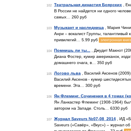
Театральная династия Боярских
, Ек
102
В России не найдется ни одного челове
самых… 260 руб
Музыкант и наследница
, Мария Чини
103
Анри – вокалист Группы, талантливый 
привилегий… 5.99 руб
электронная книг
Помнишь ли ты...
, Джудит Макнот (20
104
Диана Фостер, кумир американок, изд
домашнего очага, в… 350 руб
Логово льва
, Василий Аксенов (2009)
105
Василий Аксенов - кумир шестидесяты
времени. Эта… 300 руб
Ян Флеминг. Сочинения в 4 томах (к
106
Ян Ланкастер Флеминг (1908-1964) бы
автором на Западе. Столь… 6330 руб
Журнал Saveurs №07-08_2014
, ИД «Б
107
Saveurs («Савёр», «Вкус») – журнал об