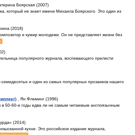
атерина Боярская (2007)
ка, который не знает имени Михаила Боярского. Это один из
хина (2018)
композитор и кумир молодежи. Он не представляет жизни без
а
02)
ательница популярного журнала, воспевающего прелести
х-семидесятых и один из самых популярных прозаиков нашего
омплект)
, Ян Флеминг (1996)
л в 50-60-е годы едва ли не самым читаемым англоязычным
урда» (2014)
 изысканной кухне. Это российское издание журнала,