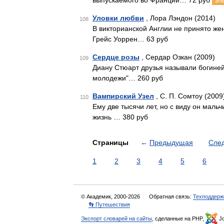
выпускаемого во Франции… 72 руб
эл
Уловки любви
, Лора Лэндон (2014)
108
В викторианской Англии не принято же
Грейс Уоррен… 63 руб
Сердце розы
, Сердар Озкан (2009)
109
Диану Стюарт друзья называли богиней
молодежи"… 260 руб
Вампирский Узел
, С. П. Сомтоу (2009
110
Ему две тысячи лет, но с виду он мальч
жизнь … 380 руб
Страницы
←
Предыдущая
Сле
1
2
3
4
5
6
© Академик, 2000-2026
Обратная связь:
Техподдерж
👣 Путешествия
Экспорт словарей на сайты
, сделанные на PHP,
Jo