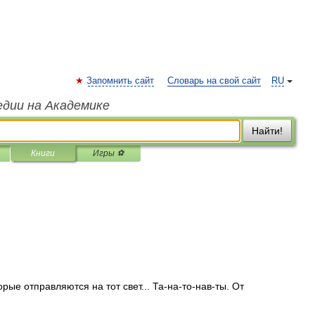
Запомнить сайт
Словарь на свой сайт
RU
едии на Академике
Найти!
Книги
Игры ⚽
орые отправляются на тот свет... Та-на-то-нав-ты. От